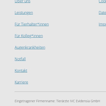
Über uns
Coo
Leistungen
Dat
Für Tierhalter*innen
Imp
Für Kolleg*innen
Augenkrankheiten
Notfall
Kontakt
Karriere
Eingetragener Firmenname:
Tierärzte IVC Evidensia GmbH