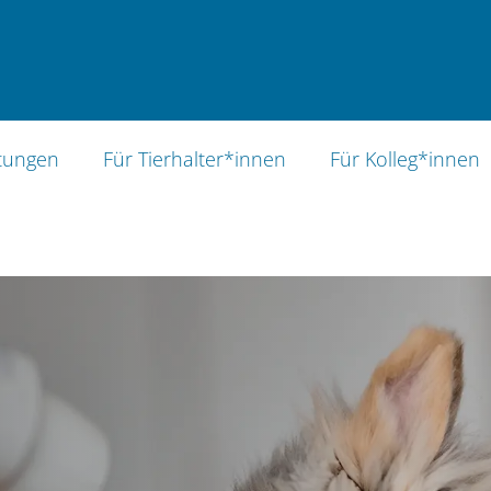
 München
stungen
Für Tierhalter*innen
Für Kolleg*innen