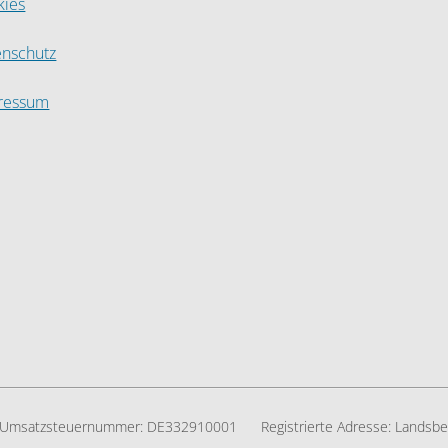
kies
enschutz
ressum
Umsatzsteuernummer:
DE332910001
Registrierte Adresse:
Landsbe