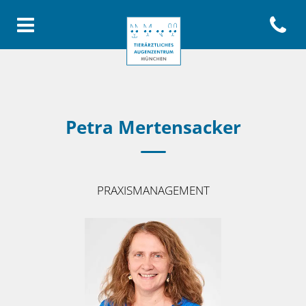
Open con
Homepage Tierärztliches Aug
Petra Mertensacker
PRAXISMANAGEMENT