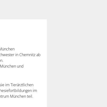
m München
chwester in Chemnitz ab
n.
U München und
sie im Tierärztlichen
esiefortbildungen im
entrum München teil.